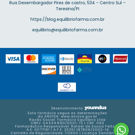
Rua Desembargador Pires de castro, 534 - Centro Sul –
Teresina/PI
https://blog.equilibriofarma.com.br
equilibrio@equilibriofarma.com.br
Desenvolvimento:
Esta farmácia segue as determinações
da ANVISA:
www.anvisa.gov.br
Razão Social: Farmácia Equilibrio Ltda
CNPJ: 04.534.890/0001-72 | CRF: 093
Farmacêutico Responsável: Rafael de Sousa Feitosa
A.E: 0077191 | A.F.E: 25351.187806/2002-14
Certidão de Regularidade: 113900 | Licença Sanitária: FM