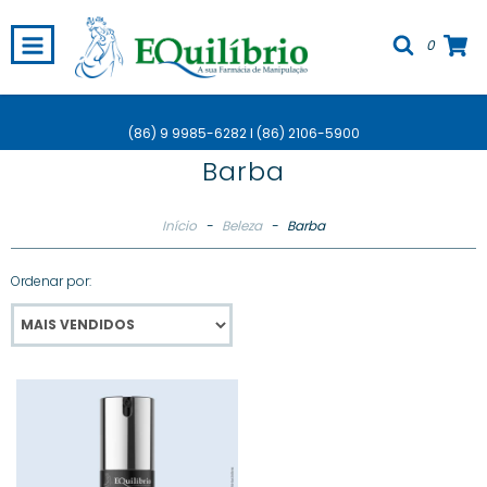
0
(86) 9 9985-6282 I (86) 2106-5900
Barba
Início
-
Beleza
-
Barba
Ordenar por: