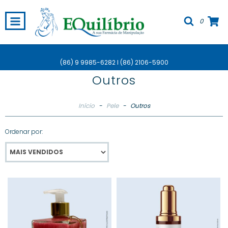
0
(86) 9 9985-6282 I (86) 2106-5900
Outros
Início
-
Pele
-
Outros
Ordenar por: