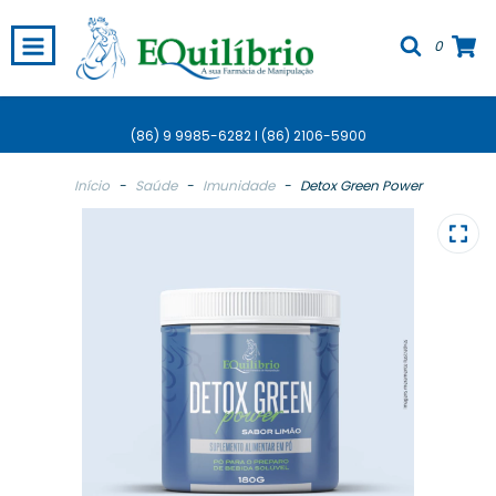
0
(86) 9 9985-6282 I (86) 2106-5900
Início
-
Saúde
-
Imunidade
-
Detox Green Power