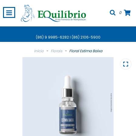
0
(86) 9 9985-6282 I (86) 2106-5900
Início
-
Florais
-
Floral Estima Baixa