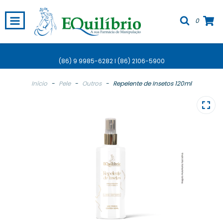
0
(86) 9 9985-6282 I (86) 2106-5900
Início
-
Pele
-
Outros
-
Repelente de Insetos 120ml