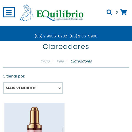
0
(86) 9 9985-6282 I (86) 2106-5900
Clareadores
Início
-
Pele
-
Clareadores
Ordenar por: