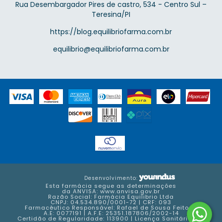
Rua Desembargador Pires de castro, 534 - Centro Sul –
Teresina/PI
https://blog.equilibriofarma.com.br
equilibrio@equilibriofarma.com.br
Desenvolvimento:
Esta farmácia segue as determinações
da ANVISA:
www.anvisa.gov.br
Razão Social: Farmácia Equilibrio Ltda
CNPJ: 04.534.890/0001-72 | CRF: 093
Farmacêutico Responsável: Rafael de Sousa Feitosa
A.E: 0077191 | A.F.E: 25351.187806/2002-14
Certidão de Regularidade: 113900 | Licença Sanitária: FM